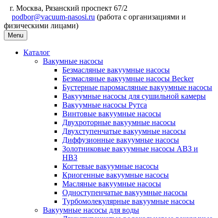
г. Москва, Рязанский проспект 67/2
podbor@vacuum-nasosi.ru
(работа с организациями и
физическими лицами)
Menu
Каталог
Вакумные насосы
Безмасляные вакуумные насосы
Безмасляные вакуумные насосы Becker
Бустерные паромасляные вакуумные насосы
Вакуумные насосы для сушильной камеры
Вакуумные насосы Рутса
Винтовые вакуумные насосы
Двухроторные вакуумные насосы
Двухступенчатые вакуумные насосы
Диффузионные вакуумные насосы
Золотниковые вакуумные насосы АВЗ и
НВЗ
Когтевые вакуумные насосы
Криогенные вакуумные насосы
Масляные вакуумные насосы
Одноступенчатые вакуумные насосы
Турбомолекулярные вакуумные насосы
Вакуумные насосы для воды