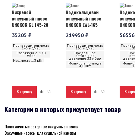
Вихревой
Водокольцевой
Водоко
вакуумный насос
вакуумный насос
вакуум
UNOKOR GL 145-20
UNOKOR LWL-165
UNOKOR
35205 ₽
219950 ₽
56556
Производительность
Производительность
Произво
145 м3/час
165 м3/час
50
Разряжение -170
Предельное
Пре
мбар
остаточное
ос
давление 33 мбар
давлен
Мощность 1,3 кВт
Мощность привода
Мощнос
4,0 кВт
1
В корзину
В корзину
В корз
Категории в которых присутствует товар
Пластинчатые роторные вакуумные насосы
Вакуумные насосы для сушильной камеры