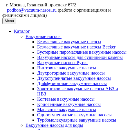
г. Москва, Рязанский проспект 67/2
podbor@vacuum-nasosi.ru
(работа с организациями и
физическими лицами)
Menu
Каталог
Вакумные насосы
Безмасляные вакуумные насосы
Безмасляные вакуумные насосы Becker
Бустерные паромасляные вакуумные насосы
Вакуумные насосы для сушильной камеры
Вакуумные насосы Рутса
Винтовые вакуумные насосы
Двухроторные вакуумные насосы
Двухступенчатые вакуумные насосы
Диффузионные вакуумные насосы
Золотниковые вакуумные насосы АВЗ и
НВЗ
Когтевые вакуумные насосы
Криогенные вакуумные насосы
Масляные вакуумные насосы
Одноступенчатые вакуумные насосы
Турбомолекулярные вакуумные насосы
Вакуумные насосы для воды