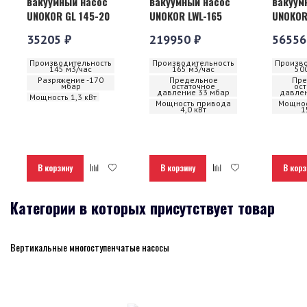
вакуумный насос
вакуумный насос
вакуум
UNOKOR GL 145-20
UNOKOR LWL-165
UNOKOR
35205 ₽
219950 ₽
56556
Производительность
Производительность
Произво
145 м3/час
165 м3/час
50
Разряжение -170
Предельное
Пре
мбар
остаточное
ос
давление 33 мбар
давлен
Мощность 1,3 кВт
Мощность привода
Мощнос
4,0 кВт
1
В корзину
В корзину
В корз
Категории в которых присутствует товар
Вертикальные многоступенчатые насосы