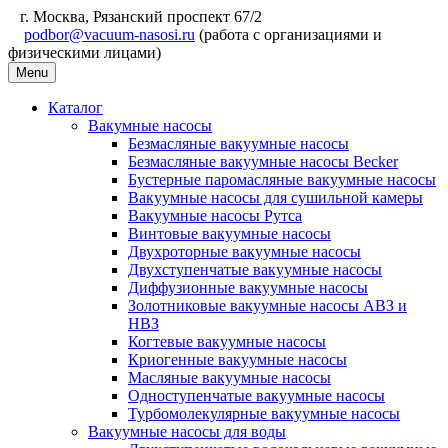
г. Москва, Рязанский проспект 67/2
podbor@vacuum-nasosi.ru
(работа с организациями и
физическими лицами)
Menu
Каталог
Вакумные насосы
Безмасляные вакуумные насосы
Безмасляные вакуумные насосы Becker
Бустерные паромасляные вакуумные насосы
Вакуумные насосы для сушильной камеры
Вакуумные насосы Рутса
Винтовые вакуумные насосы
Двухроторные вакуумные насосы
Двухступенчатые вакуумные насосы
Диффузионные вакуумные насосы
Золотниковые вакуумные насосы АВЗ и
НВЗ
Когтевые вакуумные насосы
Криогенные вакуумные насосы
Масляные вакуумные насосы
Одноступенчатые вакуумные насосы
Турбомолекулярные вакуумные насосы
Вакуумные насосы для воды