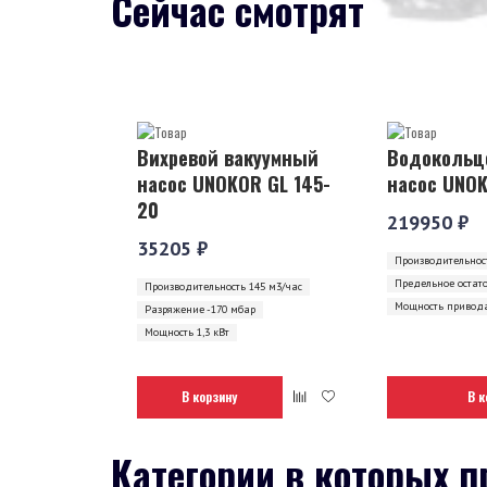
Сейчас смотрят
Вихревой вакуумный
Водокольц
насос UNOKOR GL 145-
насос UNOK
20
219950 ₽
35205 ₽
Производительност
Предельное остат
Производительность 145 м3/час
Мощность привода
Разряжение -170 мбар
Мощность 1,3 кВт
В корзину
В к
Категории в которых п