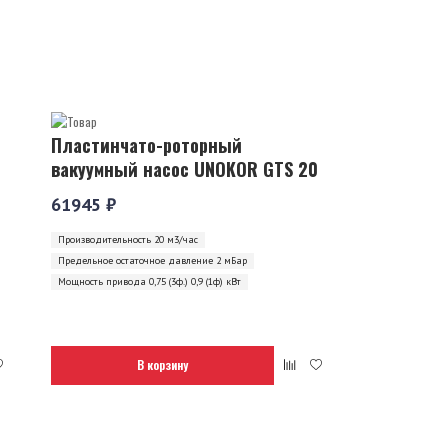
Пластинчато-роторный
вакуумный насос UNOKOR GTS 20
61945 ₽
Производительность 20 м3/час
Предельное остаточное давление 2 мБар
Мощность привода 0,75 (3ф.) 0,9 (1ф) кВт
В корзину