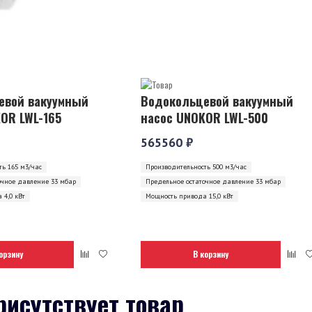
евой вакуумный
Водокольцевой вакуумный
OR LWL-165
насос UNOKOR LWL-500
565560 ₽
ь 165 м3/час
Производительность 500 м3/час
очное давление 33 мбар
Предельное остаточное давление 33 мбар
 4,0 кВт
Мощность привода 15,0 кВт
орзину
В корзину
рисутствует товар