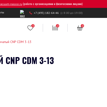
(работа с организациями и физическими лицами)
acuum-nasosi.ru
кты
+7 (495) 182-64-46
(с 8:00 до 19:00)
0
0
0
енчатый CNP CDM 3-13
 CNP CDM 3-13