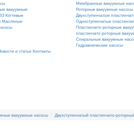
осы
Мембранные вакуумные нас
ые вакуумные
Роторные вакуумные насосы
ВЗ
Когтевые
Двухступенчатые пластинчат
ы
Масляные
Одноступенчатые пластинча
насосы
Пластинчато-роторные вакуу
пластинчато роторные ваку
Спиральные вакуумные нас
Гидравлические насосы
овости и статьи
Контакты
яные вакуумные насосы
Двухступенчатый пластинчато-роторный