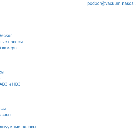
podbor@vacuum-nasosi.
Becker
ные насосы
й камеры
сы
ы
АВЗ и НВЗ
осы
асосы
вакуумные насосы