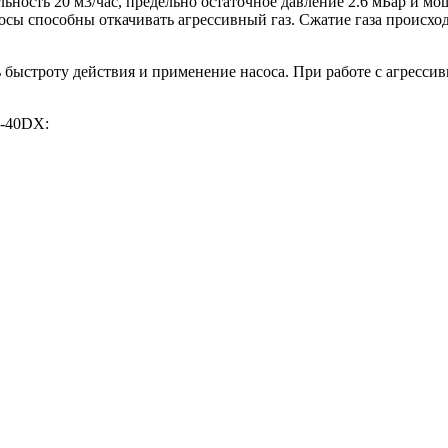
сть 20 м3/час, предельно остаточное давление 2.6 мБар и мо
сы способны откачивать агрессивный газ. Сжатие газа происход
ыстроту действия и применение насоса. При работе с агрессив
М-40DХ: