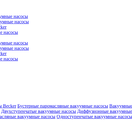
уумные насосы
уумные насосы
ker
е насосы
уумные насосы
уумные насосы
ker
е насосы
ы Becker
Бустерные паромасляные вакуумные насосы
Вакуумные
Двухступенчатые вакуумные насосы
Диффузионные вакуумные
асляные вакуумные насосы
Одноступенчатые вакуумные насос