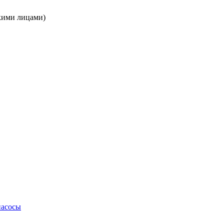
кими лицами)
насосы