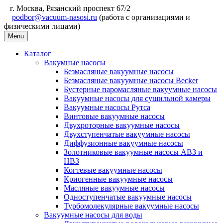
г. Москва, Рязанский проспект 67/2
podbor@vacuum-nasosi.ru
(работа с организациями и
физическими лицами)
Menu
Каталог
Вакумные насосы
Безмасляные вакуумные насосы
Безмасляные вакуумные насосы Becker
Бустерные паромасляные вакуумные насосы
Вакуумные насосы для сушильной камеры
Вакуумные насосы Рутса
Винтовые вакуумные насосы
Двухроторные вакуумные насосы
Двухступенчатые вакуумные насосы
Диффузионные вакуумные насосы
Золотниковые вакуумные насосы АВЗ и
НВЗ
Когтевые вакуумные насосы
Криогенные вакуумные насосы
Масляные вакуумные насосы
Одноступенчатые вакуумные насосы
Турбомолекулярные вакуумные насосы
Вакуумные насосы для воды