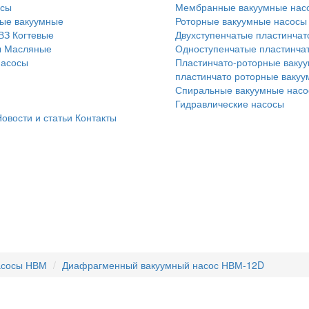
осы
Мембранные вакуумные нас
ые вакуумные
Роторные вакуумные насосы
ВЗ
Когтевые
Двухступенчатые пластинчат
ы
Масляные
Одноступенчатые пластинча
насосы
Пластинчато-роторные вакуу
пластинчато роторные ваку
Спиральные вакуумные нас
Гидравлические насосы
овости и статьи
Контакты
асосы НВМ
Диафрагменный вакуумный насос НВМ-12D