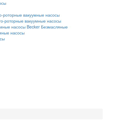
осы
о-роторные вакуумные насосы
то-роторные вакуумные насосы
мные насосы Becker
Безмасляные
умные насосы
осы