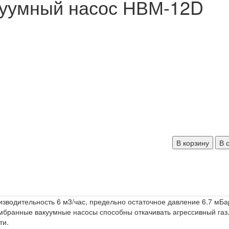
уумный насос НВМ-12D
В корзину
В 
водительность 6 м3/час, предельно остаточное давление 6.7 мБа
мбранные вакуумные насосы способны откачивать агрессивный газ.
ти.