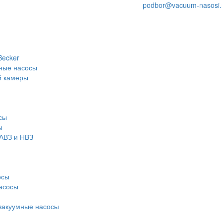
podbor@vacuum-nasosi.
Becker
ные насосы
й камеры
сы
ы
АВЗ и НВЗ
осы
асосы
вакуумные насосы