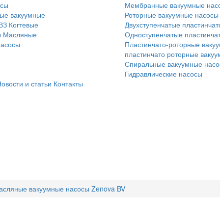
осы
Мембранные вакуумные нас
ые вакуумные
Роторные вакуумные насосы
ВЗ
Когтевые
Двухступенчатые пластинчат
ы
Масляные
Одноступенчатые пластинча
насосы
Пластинчато-роторные вакуу
пластинчато роторные ваку
Спиральные вакуумные нас
Гидравлические насосы
овости и статьи
Контакты
асляные вакуумные насосы Zenova BV