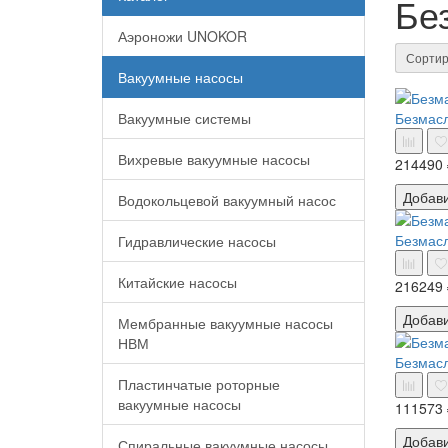
Бе
Аэроножи UNOKOR
Сортир
Вакуумные насосы
Вакуумные системы
Безмасл
Вихревые вакуумные насосы
214490 
Добав
Водокольцевой вакуумный насос
Безмасл
Гидравлические насосы
Китайские насосы
216249 
Добав
Мембранные вакуумные насосы
НВМ
Безмасл
Пластинчатые роторные
вакуумные насосы
111573 
Добав
Спиральные вакуумные насосы