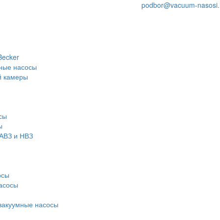
podbor@vacuum-nasosi.
Becker
ные насосы
й камеры
сы
ы
АВЗ и НВЗ
осы
асосы
вакуумные насосы