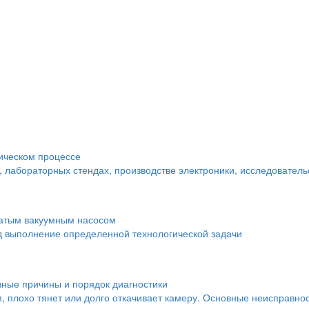
гическом процессе
, лабораторных стендах, производстве электроники, исследовател
чатым вакуумным насосом
д выполнение определенной технологической задачи
вные причины и порядок диагностики
м, плохо тянет или долго откачивает камеру. Основные неисправнос