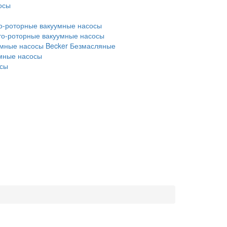
осы
о-роторные вакуумные насосы
то-роторные вакуумные насосы
мные насосы Becker
Безмасляные
умные насосы
осы