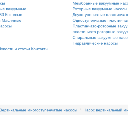
осы
Мембранные вакуумные нас
ые вакуумные
Роторные вакуумные насосы
ВЗ
Когтевые
Двухступенчатые пластинчат
ы
Масляные
Одноступенчатые пластинча
насосы
Пластинчато-роторные вакуу
пластинчато роторные ваку
Спиральные вакуумные нас
Гидравлические насосы
овости и статьи
Контакты
Вертикальные многоступенчатые насосы
Насос вертикальный м