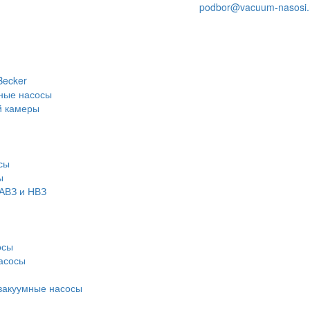
podbor@vacuum-nasosi.
Becker
ные насосы
й камеры
сы
ы
АВЗ и НВЗ
осы
асосы
вакуумные насосы