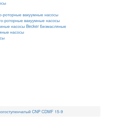
осы
о-роторные вакуумные насосы
то-роторные вакуумные насосы
мные насосы Becker
Безмасляные
умные насосы
осы
ногоступенчатый CNP CDMF 15-9